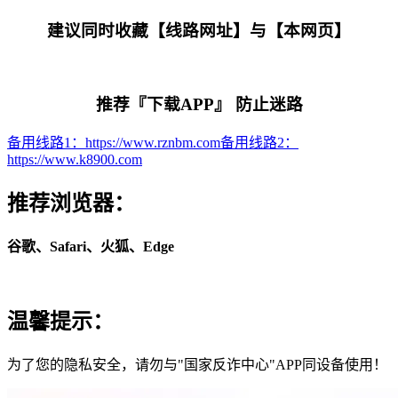
建议同时收藏【线路网址】与【本网页】
推荐『下载APP』 防止迷路
备用线路
1
：
https://www.rznbm.com
备用线路
2
：
https://www.k8900.com
推荐浏览器：
谷歌、Safari、火狐、Edge
温馨提示：
为了您的隐私安全，请勿与"国家反诈中心"APP同设备使用！