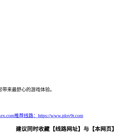
您带来最舒心的游戏体验。
kex.com
推荐线路：
https://www.plov9r.com
建议同时收藏【线路网址】与【本网页】