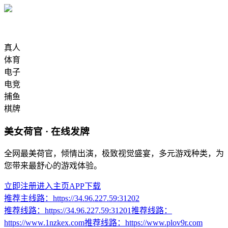
真人
体育
电子
电竞
捕鱼
棋牌
美女荷官 · 在线发牌
全网最美荷官，倾情出演，极致视觉盛宴，多元游戏种类，为
您带来最舒心的游戏体验。
立即注册
进入主页
APP下载
推荐主线路：
https://34.96.227.59:31202
推荐线路：
https://34.96.227.59:31201
推荐线路：
https://www.1nzkex.com
推荐线路：
https://www.plov9r.com