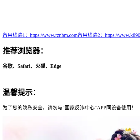
备用线路
1
：
https://www.rznbm.com
备用线路
2
：
https://www.k89
推荐浏览器：
谷歌、Safari、火狐、Edge
温馨提示：
为了您的隐私安全，请勿与"国家反诈中心"APP同设备使用！