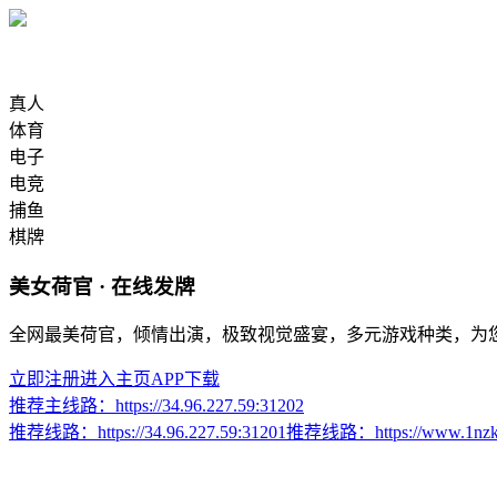
真人
体育
电子
电竞
捕鱼
棋牌
美女荷官 · 在线发牌
全网最美荷官，倾情出演，极致视觉盛宴，多元游戏种类，为
立即注册
进入主页
APP下载
推荐主线路：
https://34.96.227.59:31202
推荐线路：
https://34.96.227.59:31201
推荐线路：
https://www.1nz