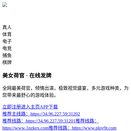
真人
体育
电子
电竞
捕鱼
棋牌
美女荷官 · 在线发牌
全网最美荷官，倾情出演，极致视觉盛宴，多元游戏种类，为
您带来最舒心的游戏体验。
立即注册
进入主页
APP下载
推荐主线路：
https://34.96.227.59:31202
推荐线路：
https://34.96.227.59:31201
推荐线路：
https://www.1nzkex.com
推荐线路：
https://www.plov9r.com