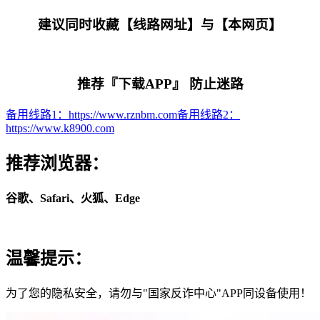
建议同时收藏【线路网址】与【本网页】
推荐『下载APP』 防止迷路
备用线路
1
：
https://www.rznbm.com
备用线路
2
：
https://www.k8900.com
推荐浏览器：
谷歌、Safari、火狐、Edge
温馨提示：
为了您的隐私安全，请勿与"国家反诈中心"APP同设备使用！