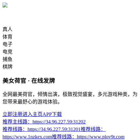
真人
体育
电子
电竞
捕鱼
棋牌
美女荷官 · 在线发牌
全网最美荷官，倾情出演，极致视觉盛宴，多元游戏种类，为
您带来最舒心的游戏体验。
立即注册
进入主页
APP下载
推荐主线路：
https://34.96.227.59:31202
推荐线路：
https://34.96.227.59:31201
推荐线路：
https://www.1nzkex.com
推荐线路：
https://www.plov9r.com