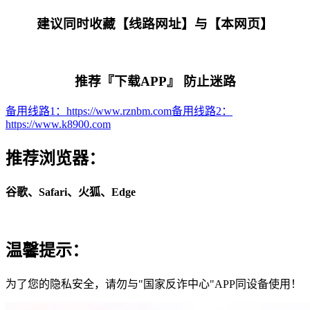
建议同时收藏【线路网址】与【本网页】
推荐『下载APP』 防止迷路
备用线路
1
：
https://www.rznbm.com
备用线路
2
：
https://www.k8900.com
推荐浏览器：
谷歌、Safari、火狐、Edge
温馨提示：
为了您的隐私安全，请勿与"国家反诈中心"APP同设备使用！