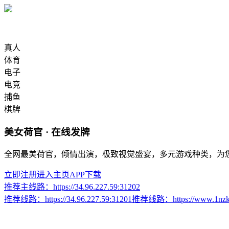
真人
体育
电子
电竞
捕鱼
棋牌
美女荷官 · 在线发牌
全网最美荷官，倾情出演，极致视觉盛宴，多元游戏种类，为
立即注册
进入主页
APP下载
推荐主线路：
https://34.96.227.59:31202
推荐线路：
https://34.96.227.59:31201
推荐线路：
https://www.1nz