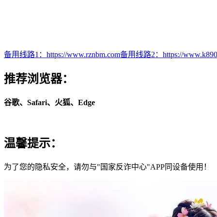
备用线路
1
：
https://www.rznbm.com
备用线路
2
：
https://www.k89
推荐浏览器：
谷歌、Safari、火狐、Edge
温馨提示：
为了您的隐私安全，请勿与"国家反诈中心"APP同设备使用！