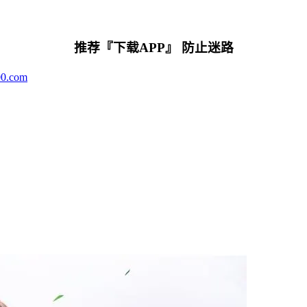
推荐『下载APP』 防止迷路
00.com