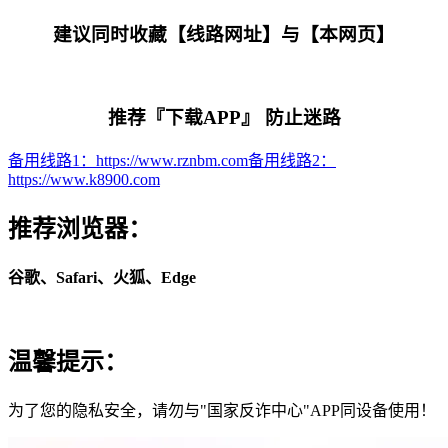
建议同时收藏【线路网址】与【本网页】
推荐『下载APP』 防止迷路
备用线路
1
：
https://www.rznbm.com
备用线路
2
：
https://www.k8900.com
推荐浏览器：
谷歌、Safari、火狐、Edge
温馨提示：
为了您的隐私安全，请勿与"国家反诈中心"APP同设备使用！