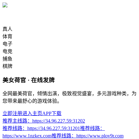
真人
体育
电子
电竞
捕鱼
棋牌
美女荷官 · 在线发牌
全网最美荷官，倾情出演，极致视觉盛宴，多元游戏种类，为
您带来最舒心的游戏体验。
立即注册
进入主页
APP下载
推荐主线路：
https://34.96.227.59:31202
推荐线路：
https://34.96.227.59:31201
推荐线路：
https://www.1nzkex.com
推荐线路：
https://www.plov9r.com