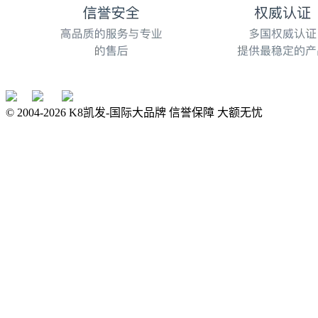
© 2004-
2026
K8凯发-国际大品牌 信誉保障 大额无忧