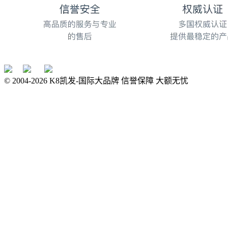
© 2004-
2026
K8凯发-国际大品牌 信誉保障 大额无忧