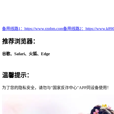
备用线路
1
：
https://www.rznbm.com
备用线路
2
：
https://www.k89
推荐浏览器：
谷歌、Safari、火狐、Edge
温馨提示：
为了您的隐私安全，请勿与"国家反诈中心"APP同设备使用！