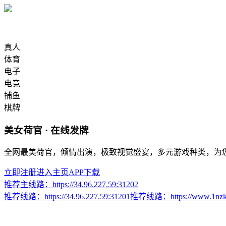
真人
体育
电子
电竞
捕鱼
棋牌
美女荷官 · 在线发牌
全网最美荷官，倾情出演，极致视觉盛宴，多元游戏种类，为
立即注册
进入主页
APP下载
推荐主线路：
https://34.96.227.59:31202
推荐线路：
https://34.96.227.59:31201
推荐线路：
https://www.1nz