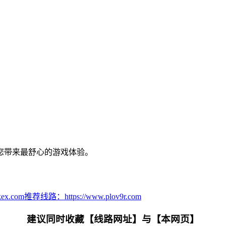
您带来最舒心的游戏体验。
kex.com
推荐线路：
https://www.plov9r.com
建议同时收藏【线路网址】与【本网页】