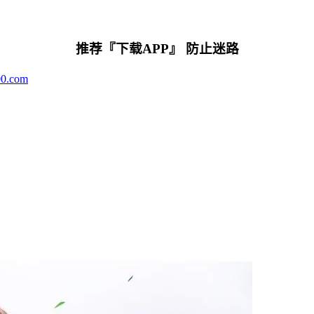
推荐『下载APP』 防止迷路
00.com